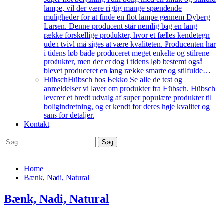
lampe, vil der være rigtig mange spændende
muligheder for at finde en flot lampe gennem Dyberg
Larsen. Denne producent står nemlig bag en lang
række forskellige produkter, hvor et fælles kendetegn
uden tvivl må siges at være kvaliteten. Producenten har
i tidens løb både produceret meget enkelte og stilrene
produkter, men der er dog i tidens løb bestemt også
blevet produceret en lang række smarte og stilfulde…
Hübsch
Hübsch hos Bekko Se alle de test og
anmeldelser vi laver om produkter fra Hübsch. Hübsch
leverer et bredt udvalg af super populære produkter til
boligindretning, og er kendt for deres høje kvalitet og
sans for detaljer.
Kontakt
Søg
efter:
Home
Bænk, Nadi, Natural
Bænk, Nadi, Natural