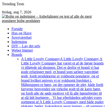
Skip
Trending Tests
to
fredag, aug 7, 2026
content
Forside
Hus og Have
Soveværelset
Indretning
DIY – Lav det selv
Weber hjørnet
Brands
A Little Lovely Company
A Little Lovely Company A
Little Lovely Company har været et af de første brands
vi tilføjede på shoppen. Det er derfor et brand vi har
gode erfaringer med, et brand som sælger vanvittigt
godt, fordi produkterne er voldsomt populære, og et
brand hvilket univers vi er voldsomt forelsket i.
Målgruppen er børn, og der rammer de plet, både fordi
farverne henvender sig virkelig godt til de kære børn,
og fordi alle de søde motiver vil få alle børnehjerter til
at slå lidt hurtigere. Vi har efterhånden udvidet vores
sortiment af A Little Lovely Company med både puder,
plakater, bøjler, lyskæderog neon lamper – alt sammen i