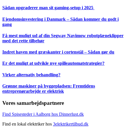
Sådan opgraderer man sit gaming-setup i 2025
Ejendomsinvestering i Danmark – Sådan kommer du godt i
gang
Få mest muligt ud af din Segway Navimow robotplæneklipper
med det rette tilbehør
Indret haven med græskanter i cortenstål – Sådan gør du
Er det muligt at udvikle nye spilleautomatstrategier?
Virker alternativ behandling?
Grønne maskiner på byggepladsen: Fremtidens
entreprenørarbejde er elektrisk
Vores samarbejdspartnere
Find Spisesteder i Aalborg hos Dinnerlust.dk
Find en lokal elektriker hos
3elektrikertilbud.dk