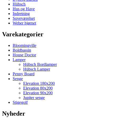
Hübsch
Hus og Have
Indretning
Soveværelset
Weber hjørnet
Varekategorier
Bloomingville
Boldbassin
House Doctor
Lamper
Hübsch Bordlamper
Hübsch Lamper
Penny Board
Senge
Elevation 180x200
Elevation 80x200
Elevation 90x200
Jupiter senge
Stigegolf
Nyheder