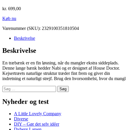
kr.
699,00
Køb nu
Varenummer (SKU):
2329100351810504
Beskrivelse
Beskrivelse
En træbænk er en fin løsning, når du mangler ekstra siddeplads.
Denne lange bænk hedder Nabi og er designet af House Doctor.
Kejsertræets naturlige struktur træder fint frem og giver din
indretning et naturligt strejf. Brug den hvorsomhelst, hvor du mangl
Søg
efter:
Nyheder og test
A Little Lovely Company
Diverse
DIY – Gør det selv idéer
Dyberg Larsen