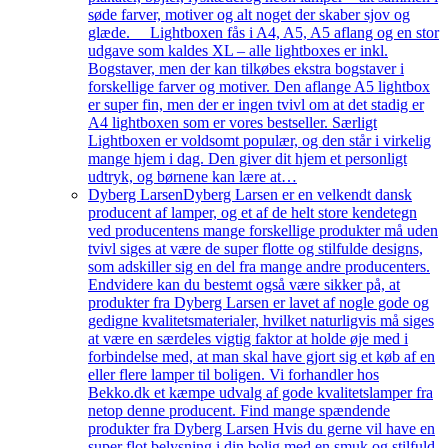
søde farver, motiver og alt noget der skaber sjov og
glæde. Lightboxen fås i A4, A5, A5 aflang og en stor
udgave som kaldes XL – alle lightboxes er inkl.
Bogstaver, men der kan tilkøbes ekstra bogstaver i
forskellige farver og motiver. Den aflange A5 lightbox
er super fin, men der er ingen tvivl om at det stadig er
A4 lightboxen som er vores bestseller. Særligt
Lightboxen er voldsomt populær, og den står i virkelig
mange hjem i dag. Den giver dit hjem et personligt
udtryk, og børnene kan lære at…
Dyberg Larsen
Dyberg Larsen er en velkendt dansk
producent af lamper, og et af de helt store kendetegn
ved producentens mange forskellige produkter må uden
tvivl siges at være de super flotte og stilfulde designs,
som adskiller sig en del fra mange andre producenters.
Endvidere kan du bestemt også være sikker på, at
produkter fra Dyberg Larsen er lavet af nogle gode og
gedigne kvalitetsmaterialer, hvilket naturligvis må siges
at være en særdeles vigtig faktor at holde øje med i
forbindelse med, at man skal have gjort sig et køb af en
eller flere lamper til boligen. Vi forhandler hos
Bekko.dk et kæmpe udvalg af gode kvalitetslamper fra
netop denne producent. Find mange spændende
produkter fra Dyberg Larsen Hvis du gerne vil have en
super flot belysning i din bolig med en smuk og stilfuld