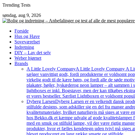
Skip
Trending Tests
to
søndag, aug 9, 2026
content
Forside
Hus og Have
Soveværelset
Indretning
DIY – Lav det selv
Weber hjørnet
Brands
A Little Lovely Company
A Little Lovely Company A Litt
sælger vanvittigt godt, fordi produkterne er voldsomt pop
virkelig godt til de kære børn, og fordi alle de søde moti
plakater, bøjler, lyskæderog neon lamper – alt sammen i
lightboxes er inkl. Bogstaver, men der kan tilkøbes ekstr
er vores bestseller. Særligt Lightboxen er voldsomt popul
Dyberg Larsen
Dyberg Larsen er en velkendt dansk produc
stilfulde designs, som adskiller sig en del fra mange an
kvalitetsmaterialer, hvilket naturligvis må siges at være e
hos Bekko.dk et kæmpe udvalg af gode kvalitetslamper fr
med en smuk og stilfuld lampe, vil der være rigtig mang
produkter, hvor et fælles kendetegn uden tvivl må siges a
blevet produceret en lang række smarte og stilfulde…