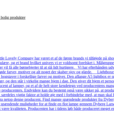
le Lovely Company har været et af de første brands vi tilføjede på shop
ulære, og et brand hvilket univers vi er voldsomt forelsket i. Målgrupp
ver vil få alle børnehjerter til at slå lidt hurtigere. Vi har efterhånde
 søde farver, motiver og alt noget der skaber sjov og glæde. Lightboxe
a bogstaver i forskellige farver og motiver. Den aflange A5 lightbox er s
ær, og den står i virkelig mange hjem i dag. Den giver dit hjem et pers
ent af lamper, og et af de helt store kendetegn ved producentens mange
dre producenters. Endvidere kan du bestemt også være sikker på, at prod
n særdeles vigtig faktor at holde øje med i forbindelse med, at man skal ha
a netop denne producent. Find mange spændende produkter fra Dyberg L
e spændende muligheder for at finde en flot lampe gennem Dyberg Lars
t være kvaliteten. Producenten har i tidens løb både produceret meget en