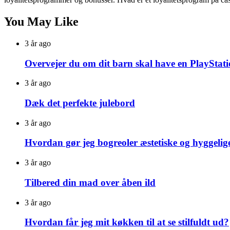
You May Like
3 år ago
Overvejer du om dit barn skal have en PlayStat
3 år ago
Dæk det perfekte julebord
3 år ago
Hvordan gør jeg bogreoler æstetiske og hyggelige?
3 år ago
Tilbered din mad over åben ild
3 år ago
Hvordan får jeg mit køkken til at se stilfuldt ud?