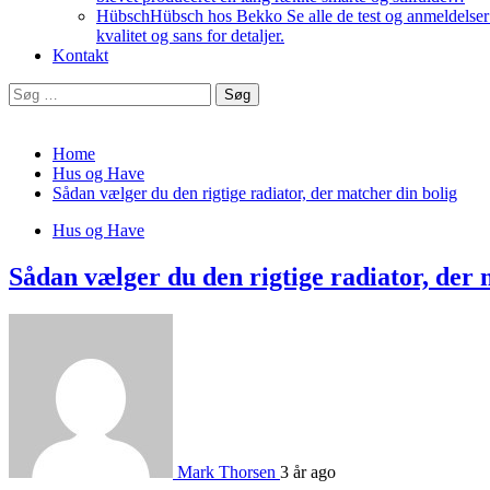
Hübsch
Hübsch hos Bekko Se alle de test og anmeldelser v
kvalitet og sans for detaljer.
Kontakt
Søg
efter:
Home
Hus og Have
Sådan vælger du den rigtige radiator, der matcher din bolig
Hus og Have
Sådan vælger du den rigtige radiator, der 
Mark Thorsen
3 år ago