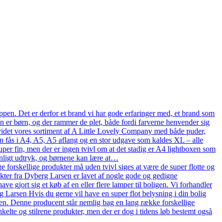
pen. Det er derfor et brand vi har gode erfaringer med, et brand som
en er børn, og der rammer de plet, både fordi farverne henvender sig
n udvidet vores sortiment af A Little Lovely Company med både puder,
n fås i A4, A5, A5 aflang og en stor udgave som kaldes XL – alle
uper fin, men der er ingen tvivl om at det stadig er A4 lightboxen som
onligt udtryk, og børnene kan lære at…
 forskellige produkter må uden tvivl siges at være de super flotte og
ukter fra Dyberg Larsen er lavet af nogle gode og gedigne
ve gjort sig et køb af en eller flere lamper til boligen. Vi forhandler
arsen Hvis du gerne vil have en super flot belysning i din bolig
en. Denne producent står nemlig bag en lang række forskellige
kelte og stilrene produkter, men der er dog i tidens løb bestemt også