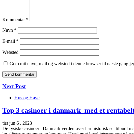
Kommentar
*
Navn
*
E-mail
*
Websted
Gem mit navn, mail og websted i denne browser til næste gang j
Next Post
Hus og Have
Top 3 casinoer i danmark med et rentabelt
tirs jun 6 , 2023
De fysiske casinoer i Danmark verden over har historisk set tilbudt man
loyalitetsprogrammer og bonusser. Hvad er et loyalitetsprogram på ca