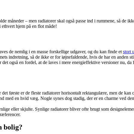
 kolde måneder – men radiatorer skal også passe ind i rummene, så de ikke
 ethvert hjem på en flot måde!
laves de nemlig i en masse forskellige udgaver, og du kan finde et
stort 
ts indretning, så de ikke er for iøjnefaldende, hvis de har en anden stil
r det også en fordel, at de laves i mere energieffektive versioner nu, da
 det første er de fleste radiatorer horisontalt rektangulære, men de kan 
 ind med en hvid væg. Nogle synes dog stadig, der er en charme ved den 
lige eller skjulte. Synlige radiatorer bliver ofte brugt som designeleme
præferencer.
n bolig?