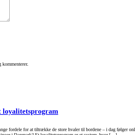
eg kommenterer.
 loyalitetsprogram
ge fordele for at tiltrække de store hvaler til bordene – i dag følger on
sinoer i Danmark? Et loyalitetsprogram er et system, hvor […]