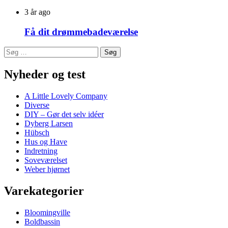
3 år ago
Få dit drømmebadeværelse
Søg
efter:
Nyheder og test
A Little Lovely Company
Diverse
DIY – Gør det selv idéer
Dyberg Larsen
Hübsch
Hus og Have
Indretning
Soveværelset
Weber hjørnet
Varekategorier
Bloomingville
Boldbassin