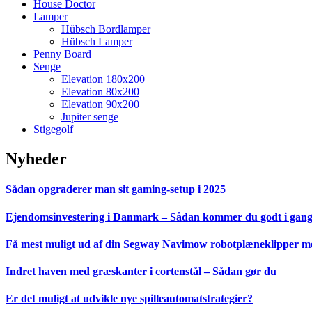
House Doctor
Lamper
Hübsch Bordlamper
Hübsch Lamper
Penny Board
Senge
Elevation 180x200
Elevation 80x200
Elevation 90x200
Jupiter senge
Stigegolf
Nyheder
Sådan opgraderer man sit gaming-setup i 2025
Ejendomsinvestering i Danmark – Sådan kommer du godt i gan
Få mest muligt ud af din Segway Navimow robotplæneklipper med
Indret haven med græskanter i cortenstål – Sådan gør du
Er det muligt at udvikle nye spilleautomatstrategier?